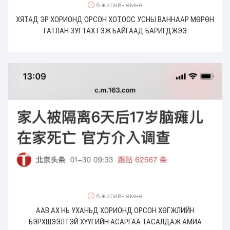
6 жилийн өмнө
ХЯТАД ЭР ХОРИОНД ОРСОН ХОТООС УСНЫ ВАННААР МӨРӨН
ГАТЛАН ЗУГТАХ ГЭЖ БАЙГААД БАРИГДЖЭЭ
6 жилийн өмнө
ААВ АХ НЬ УХАНЬД ХОРИОНД ОРСОН ХӨГЖЛИЙН
БЭРХШЭЭЛТЭЙ ХҮҮГИЙН АСАРГАА ТАСАЛДАЖ АМИА