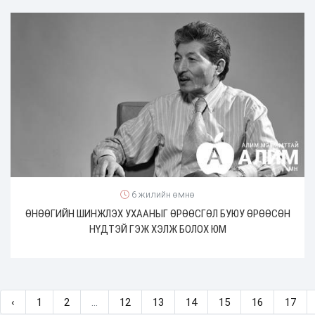
6 жилийн өмнө
ӨНӨӨГИЙН ШИНЖЛЭХ УХААНЫГ ӨРӨӨСГӨЛ БУЮУ ӨРӨӨСӨН
НҮДТЭЙ ГЭЖ ХЭЛЖ БОЛОХ ЮМ
‹
1
2
...
12
13
14
15
16
17