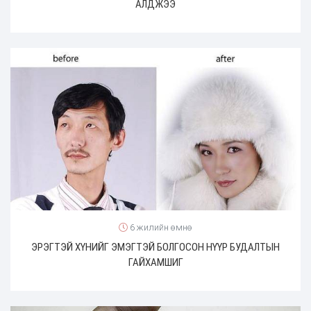
АЛДЖЭЭ
6 жилийн өмнө
ЭРЭГТЭЙ ХҮНИЙГ ЭМЭГТЭЙ БОЛГОСОН НҮҮР БУДАЛТЫН
ГАЙХАМШИГ