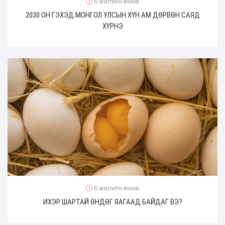
6 жилийн өмнө
2030 ОН ГЭХЭД МОНГОЛ УЛСЫН ХҮН АМ ДӨРВӨН САЯД
ХҮРНЭ
6 жилийн өмнө
ИХЭР ШАРТАЙ ӨНДӨГ ЯАГААД БАЙДАГ ВЭ?