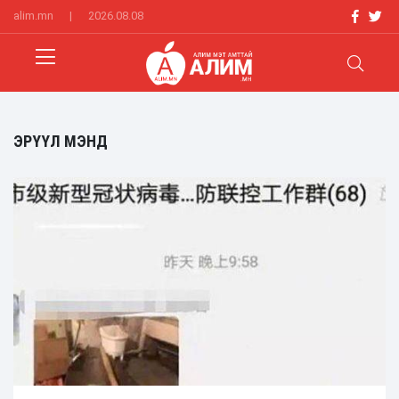
alim.mn
|
2026.08.08
ЭРҮҮЛ МЭНД