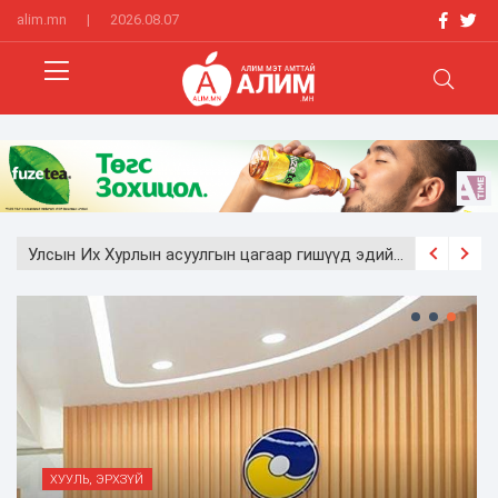
alim.mn
|
2026.08.07
Эрүүгийн хэрэг хянан шийдвэрлэх тухай хуульд нэмэлт, өөрчлөлт оруулах тухай хуулийн төслийг баталлаа