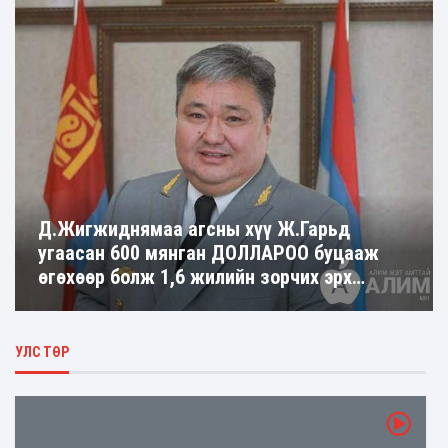
Д.Жигжиднямаа агсны хүү Ж.Гарьд
угаасан 600 мянган ДОЛЛАРОО буцааж
өгөхөөр болж 1,6 жилийн зорчих эрх
хязгаарлах ялаар шийтгүүлжээ
УЛС ТӨР