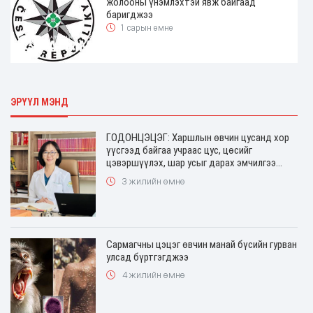
жолооны үнэмлэхтэй явж байгаад
баригджээ
1 сарын өмнө
ЭРҮҮЛ МЭНД
Г.ОДОНЦЭЦЭГ: Харшлын өвчин цусанд хор
үүсгээд байгаа учраас цус, цөсийг
цэвэршүүлэх, шар усыг дарах эмчилгээ
хийдэг
3 жилийн өмнө
Сармагчны цэцэг өвчин манай бүсийн гурван
улсад бүртгэгджээ
4 жилийн өмнө