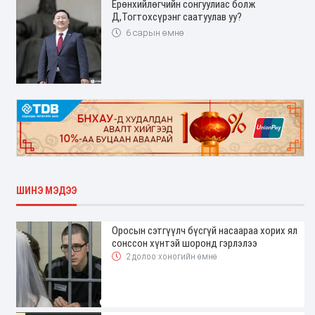
Ерөнхийлөгчийн сонгуулиас болж
Д,Тогтохсүрэнг саатуулав уу?
6 сарын өмнө
ШИНЭ МЭДЭЭ
Оросын сэтгүүлч бүсгүй насаараа хорих ял
сонссон хүнтэй шоронд гэрлэлээ
2 долоо хоногийн өмнө