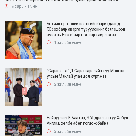
9 сарын өмнө
Бөхийн өргөөний нээлтийн барилдаанд
Г.Өсөхбаяр аварга түрүүлснийг бэлгэшээн
эмээ нь Өсөхбаяр гэж нэр хайрлажээ
1 жилийн өмнө
“Саран ээж” Д.Сарангэрэлийн хүү Монгол
улсын Манлай уяач цол хүртжээ
2 жилийн өмнө
Найруулагч Б.Баатар, Ч.Ундралын хүү Хабул
Англид хөлбөмбөг тоглож байна
2 жилийн өмнө