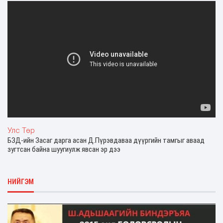
Улс Төр
БЗД-ийн Засаг дарга асан Д.Пүрэвдаваа дүүргийн тамгыг аваад
зугтсан байна шуугиулж явсан эр дээ
НИЙГЭМ