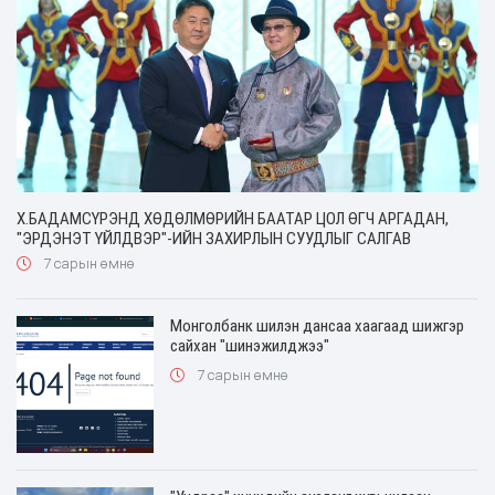
Х.БАДАМСҮРЭНД ХӨДӨЛМӨРИЙН БААТАР ЦОЛ ӨГЧ АРГАДАН,
"ЭРДЭНЭТ ҮЙЛДВЭР"-ИЙН ЗАХИРЛЫН СУУДЛЫГ САЛГАВ
7 сарын өмнө
Монголбанк шилэн дансаа хаагаад шижгэр
сайхан "шинэжилджээ"
7 сарын өмнө