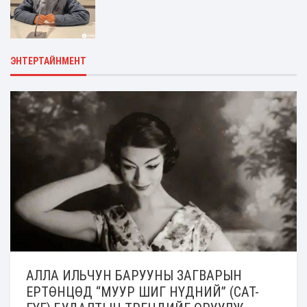
ЭНТЕРТАЙНМЕНТ
АЛЛА ИЛЬЧУН БАРУУНЫ ЗАГВАРЫН
ЕРТӨНЦӨД “МУУР ШИГ НҮДНИЙ” (CAT-