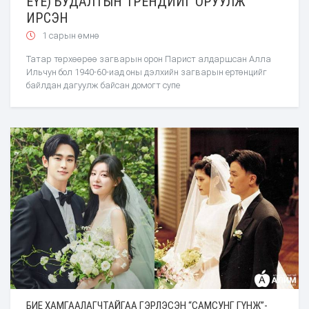
EYE) БУДАЛТЫН ТРЕНДИЙГ ОРУУЛЖ
ИРСЭН
1 сарын өмнө
Татар төрхөөрөө загварын орон Парист алдаршсан Алла
Ильчун бол 1940-60-иад оны дэлхийн загварын ертөнцийг
байлдан дагуулж байсан домогт супе
БИЕ ХАМГААЛАГЧТАЙГАА ГЭРЛЭСЭН “САМСУНГ ГҮНЖ”-