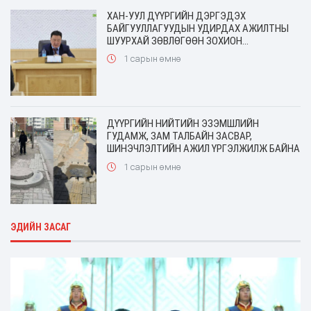
ХАН-УУЛ ДҮҮРГИЙН ДЭРГЭДЭХ
БАЙГУУЛЛАГУУДЫН УДИРДАХ АЖИЛТНЫ
ШУУРХАЙ ЗӨВЛӨГӨӨН ЗОХИОН
БАЙГУУЛАГДЛАА
1 сарын өмнө
ДҮҮРГИЙН НИЙТИЙН ЭЗЭМШЛИЙН
ГУДАМЖ, ЗАМ ТАЛБАЙН ЗАСВАР,
ШИНЭЧЛЭЛТИЙН АЖИЛ ҮРГЭЛЖИЛЖ БАЙНА
1 сарын өмнө
ЭДИЙН ЗАСАГ