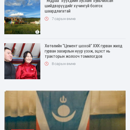
"Ундраа" хүүхдийн зусланг хувьчилсан
шийдвэрүүдийг хүчингүй болгох
шаардлагатай
7 сарын өмнө
Хөтөлийн "Цемент шохой" ХХК гурван жилд
гурван захирлын нүүр үзэж, эцэст нь
тракторын жолооч томилогдов
8 сарын өмнө