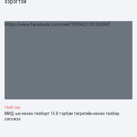
хэрэгтэй
https://www.facebook.com/reel/1929621701324347
Нийгэм
МИД-ын нөхөн төлбөрт 16.8 тэрбум төгрөгийн нөхөн төлбөр
олгожээ