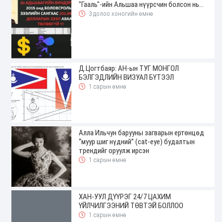
"Гааль"-ийн Альшаа нүүрсчин болсон нь...
3 долоо хоногийн өмнө
Д.Цогтбаяр: АН-ын ТУГ МОНГОЛ
БЭЛГЭДЛИЙН ВИЗУАЛ БҮТЭЭЛ
1 сарын өмнө
Алла Ильчун барууны загварын ертөнцөд
“муур шиг нүдний” (cat-eye) будалтын
трендийг оруулж ирсэн
1 сарын өмнө
ХАН-УУЛ ДҮҮРЭГ 24/7 ЦАХИМ
ҮЙЛЧИЛГЭЭНИЙ ТӨВТЭЙ БОЛЛОО
1 сарын өмнө