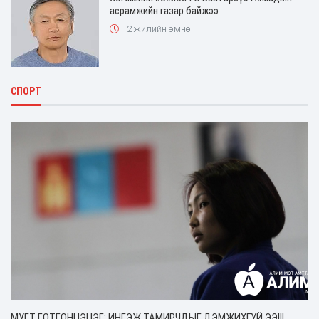
асрамжийн газар байжээ
2 жилийн өмнө
СПОРТ
МУГТ Г.ОТГОНЦЭЦЭГ: ИНГЭЖ ТАМИРЧДЫГ ДЭМЖИХГҮЙ ЭЭ!!!