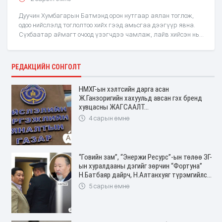
Дуучин Хумбагарын Батмэнд орон нутгаар аялан тоглож,
одоо нийслэлд тоглолтоо хийх гээд амьсгаа дээгүүр явна.
Сүхбаатар аймагт очоод үзэгчдээ чамлаж, лайв хийсэн нь
хүмүүсийг өдөөн хатгаж, сошиалд хэдэн өдр
РЕДАКЦИЙН СОНГОЛТ
НМХГ-ын хэлтсийн дарга асан
Ж.Ганзоригийн хахуульд авсан гэх бренд
хувцасны ЖАГСААЛТ…
4 сарын өмнө
“Говийн зам”, “Энержи Ресурс”-ын төлөө ЗГ-
ын хуралдааны дэгийг зөрчин “Фортуна”
Н.Батбаяр дайрч, Н.Алтанхуяг түрэмгийлсэн
БАРИМТААС…
5 сарын өмнө