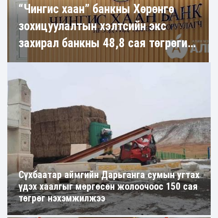
ЯРИЛЦЛАГА
Д.Цогтбаяр: АН-ын ТУГ МОНГОЛ
БЭЛГЭДЛИЙН ВИЗУАЛ БҮТЭЭЛ
Сүхбаатар аймгийн Дарьганга сумын угтах
үдэх хаалгыг мөргөсөн жолоочоос 150 сая
төгрөг нэхэмжилжээ