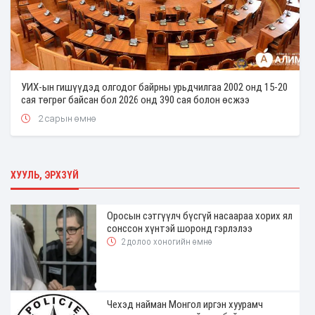
УИХ-ын гишүүдэд олгодог байрны урьдчилгаа 2002 онд 15-20
сая төгрөг байсан бол 2026 онд 390 сая болон өсжээ
2 сарын өмнө
ХУУЛЬ, ЭРХЗҮЙ
Оросын сэтгүүлч бүсгүй насаараа хорих ял
сонссон хүнтэй шоронд гэрлэлээ
2 долоо хоногийн өмнө
Чехэд найман Монгол иргэн хуурамч