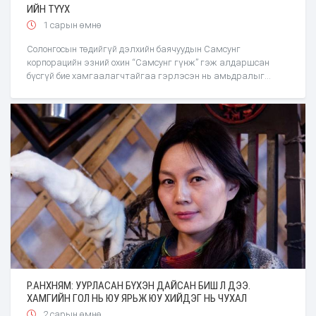
ИЙН ТҮҮХ
1 сарын өмнө
Солонгосын төдийгүй дэлхийн баячуудын Самсунг
корпорацийн эзний охин “Самсунг гүнж” гэж алдаршсан
бүсгүй бие хамгаалагчтайгаа гэрлэсэн нь амьдралыг
орвонгоор нь эргүүлж доош татсан гэж бичжээ.
Р.АНХНЯМ: УУРЛАСАН БҮХЭН ДАЙСАН БИШ Л ДЭЭ.
ХАМГИЙН ГОЛ НЬ ЮУ ЯРЬЖ ЮУ ХИЙДЭГ НЬ ЧУХАЛ
2 сарын өмнө