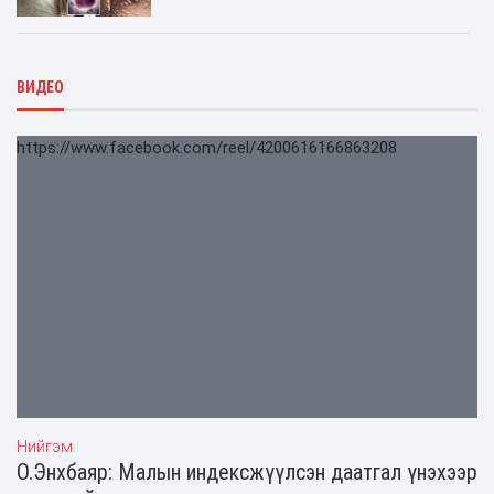
ВИДЕО
https://www.facebook.com/reel/4200616166863208
Нийгэм
О.Энхбаяр: Малын индексжүүлсэн даатгал үнэхээр