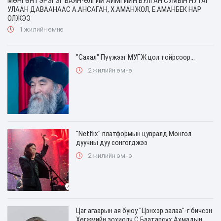
МӨНГӨН ГЭРЭГЭГ БАЯН-ӨЛГИЙ АЙМГИЙН БУЛГАН СУМЫН НУТАГ
УЛААН ДАВААНААС А.АНСАГАН, Х.АМАНЖОЛ, Е.АМАНБЕК НАР
ОЛЖЭЭ
1 жилийн өмнө
"Сахал" Пүүжээг МУГЖ цол тойрсоор...
2 жилийн өмнө
"Netflix" платформын цувралд Монгол
дуучны дуу сонгогджээ
2 жилийн өмнө
Цаг агаарын ая буюу "Цэнхэр залаа"-г бичсэн
Хөгжмийн зохиолч С.Баатарсүх Ахмадын