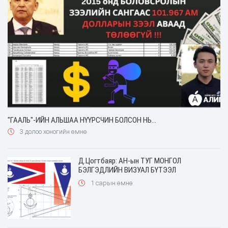
"ГААЛЬ"-ИЙН АЛЬШАА НҮҮРСЧИН БОЛСОН НЬ...
3 долоо хоногийн өмнө
Д.Цогтбаяр: АН-ын ТУГ МОНГОЛ
БЭЛГЭДЛИЙН ВИЗУАЛ БҮТЭЭЛ
1 сарын өмнө