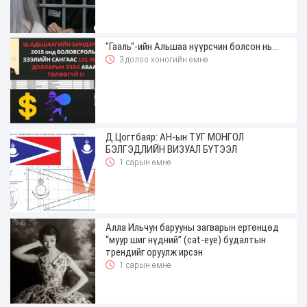
"Гааль"-ийн Альшаа нүүрсчин болсон нь...
3 долоо хоногийн өмнө
Д.Цогтбаяр: АН-ын ТУГ МОНГОЛ
БЭЛГЭДЛИЙН ВИЗУАЛ БҮТЭЭЛ
1 сарын өмнө
Алла Ильчун барууны загварын ертөнцөд
“муур шиг нүдний” (cat-eye) будалтын
трендийг оруулж ирсэн
1 сарын өмнө