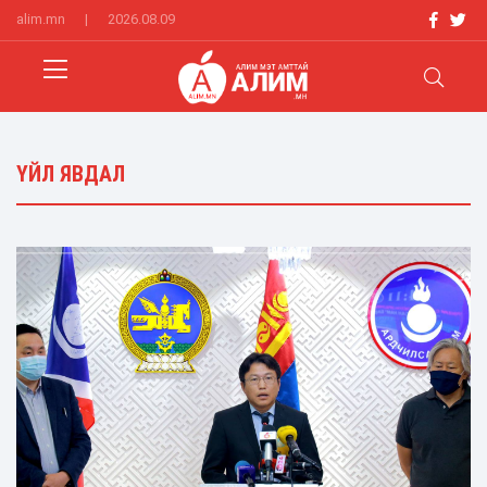
alim.mn
|
2026.08.09
ҮЙЛ ЯВДАЛ