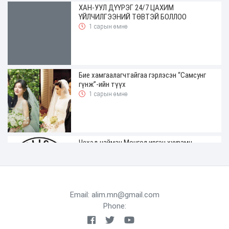
ХАН-УУЛ ДҮҮРЭГ 24/7 ЦАХИМ
ҮЙЛЧИЛГЭЭНИЙ ТӨВТЭЙ БОЛЛОО
1 сарын өмнө
Бие хамгаалагчтайгаа гэрлэсэн “Самсунг
гүнж”-ийн түүх
1 сарын өмнө
Чехэд найман Монгол иргэн хуурамч
жолооны үнэмлэхтэй явж байгаад
баригджээ
2 сарын өмнө
Email: alim.mn@gmail.com
Phone:
ХАН-УУЛ ДҮҮРГИЙН ДЭРГЭДЭХ
БАЙГУУЛЛАГУУДЫН УДИРДАХ АЖИЛТНЫ
ШУУРХАЙ ЗӨВЛӨГӨӨН ЗОХИОН