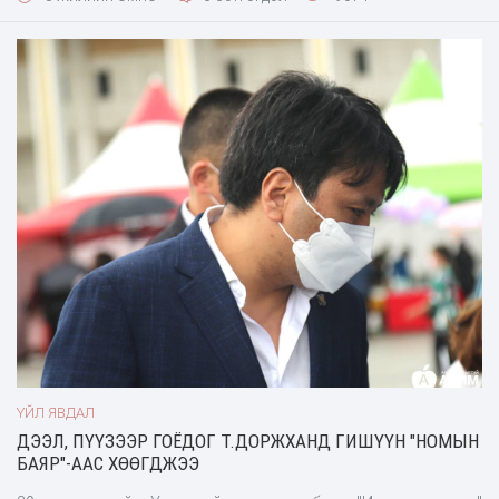
хэмжээг тохиолдуулан мэндчилгээндээ “Ном нойр хүргэдэг”
хэмээгээд “Хөгшин залуу гэлтгүй олон хүн нойрны асуудалтай
болсон ба
ҮЙЛ ЯВДАЛ
ДЭЭЛ, ПҮҮЗЭЭР ГОЁДОГ Т.ДОРЖХАНД ГИШҮҮН "НОМЫН
БАЯР"-ААС ХӨӨГДЖЭЭ