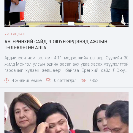
ҮЙЛ ЯВДАЛ
АН: ЕРӨНХИЙ САЙД Л.ОЮУН-ЭРДЭНЭД АЖЛЫН
ТӨЛӨВЛӨГӨӨ АЛГА
Ардчилсан нам ээлжит 4:11 мэдээллийн цагаар Сүүлийн 30
жилд Монгол улсын эдийн засаг анх удаа хасах үзүүлэлттэй
гарсаныг хүлээн зөвшөөрч байгаа Ерөнхий сайд Л.Оюун-
Эрдэнийг сөрөг хүчнээ хүлээн авч эдийн засгаа сэргээх
4 жилийн өмнө
0 сэтгэгдэл
7853
хэлэлцээрт даруй орохыг АН аас, уриалж мэдэгдэл хийлээ.