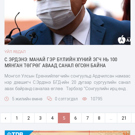
ҮЙЛ ЯВДАЛ
С.ЭРДЭНЭ: МАНАЙ ГЭР БҮЛИЙН ХҮНИЙ ЭГЧ НЬ 100
МЯНГАН ТӨГРӨГ АВААД САНАЛ ӨГСӨН БАЙНА
Монгол Улсын Ерөнхийлөгчийн сонгуульд Ардчилсан намаас
нэр дэвшигч С.Эрдэнэ БГД-ийн 20 дугаар сургуулийн санал
авах байранд саналаа өглөө. Тэрбээр "Сонгуулийн ирц өндөр
байна. Монгол Улсад шударга ёс, ёс зүйт т
5 жилийн өмнө
0 сэтгэгдэл
10795
‹
1
2
3
4
5
6
7
8
...
21