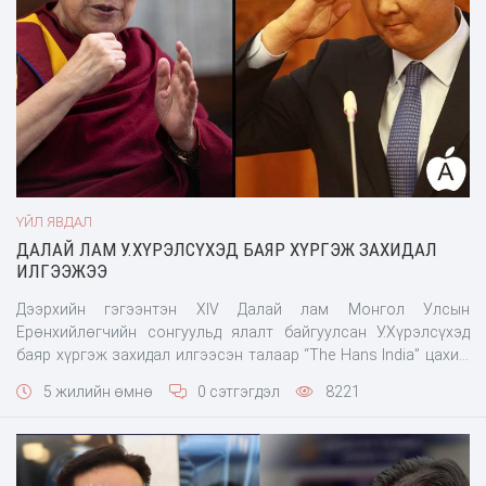
ҮЙЛ ЯВДАЛ
ДАЛАЙ ЛАМ У.ХҮРЭЛСҮХЭД БАЯР ХҮРГЭЖ ЗАХИДАЛ
ИЛГЭЭЖЭЭ
Дээрхийн гэгээнтэн XIV Далай лам Монгол Улсын
Ерөнхийлөгчийн сонгуульд ялалт байгуулсан У.Хүрэлсүхэд
баяр хүргэж захидал илгээсэн талаар “The Hans India” цахим
сайт мэдээлжээ. Баярын захидалд "Би Монгол Улсад 1979 онд
5 жилийн өмнө
0 сэтгэгдэл
8221
анх зочилж байсан. Маш сайхан дурсамжууд бий. Монголын
залуус болон ахмад үеийнхэн хүний үнэт зүйлийг түгээх миний
хүчин чармайлтыг дэмжиж, орчин үеийн боловср