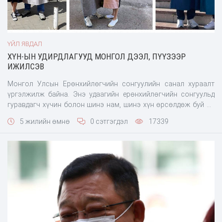
ҮЙЛ ЯВДАЛ
ХҮН-ЫН УДИРДЛАГУУД МОНГОЛ ДЭЭЛ, ПҮҮЗЭЭР
ИЖИЛСЭВ
Монгол Улсын Ерөнхийлөгчийн сонгуулийн санал хураалт
үргэлжилж байна. Энэ удаагийн ерөнхийлөгчийн сонгуульд
гуравдагч хүчин болон шинэ нам, шинэ хүн өрсөлдөж буй нь
ХҮН-ын нэр дэвшигч Д.Энхбат. Нэр дэвшигчдээ саналаа
5 жилийн өмнө
0 сэтгэгдэл
17339
өгөхөөр ирсэн ХҮН-ын удирдлагууд монгол дээл, пүүзээр
ижилсжээ. ХҮН-ын дарга, УИХ-ын гишүүн Т.Доржханд, тус
намын Удирдах зөвлөлийн дарга Б.Найдалаа, ерөнхий нарийн
бичгийн да