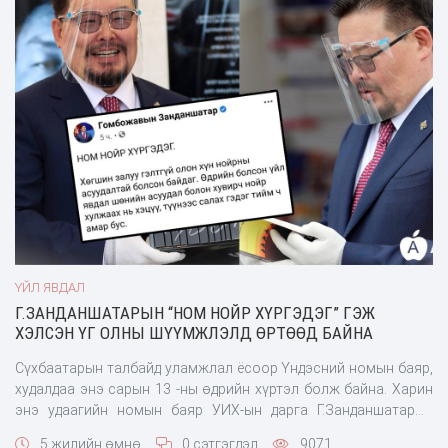
ҮЙЛ ЯВДАЛ
Г.ЗАНДАНШАТАРЫН “НОМ НОЙР ХҮРГЭДЭГ” ГЭЖ
ХЭЛСЭН ҮГ ОЛНЫ ШҮҮМЖЛЭЛД ӨРТӨӨД БАЙНА
Сүхбаатарын талбайд уламжлал ёсоор Үндэсний номын баяр,
худалдаа энэ сарын 13 -ны өдрийн хүртэл болж байна. Харин
энэ удаагийн номын баяр УИХ-ын дарга Г.Занданшатарын
ивээл дор болж байгаа юм. Тэгвэл Г.Занданшатар тус арга
5 жилийн өмнө
0 сэтгэгдэл
9071