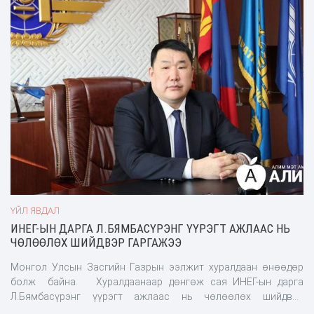
ҮЙЛ ЯВДАЛ
ИНЕГ-ЫН ДАРГА Л.БЯМБАСҮРЭНГ ҮҮРЭГТ АЖЛААС НЬ
ЧӨЛӨӨЛӨХ ШИЙДВЭР ГАРГАЖЭЭ
Монгол Улсын Засгийн Газрын ээлжит хуралдаан өнөөдөр
болж байна. Хуралдаанаар дөнгөж сая ИНЕГ-ын дарга
Л.Бямбасүрэнг үүрэгт ажлаас нь чөлөөлөх шийдвэр
гаргажээ. Улмаар түүний албан үүргээ гүйцэтгэх хугацаанд