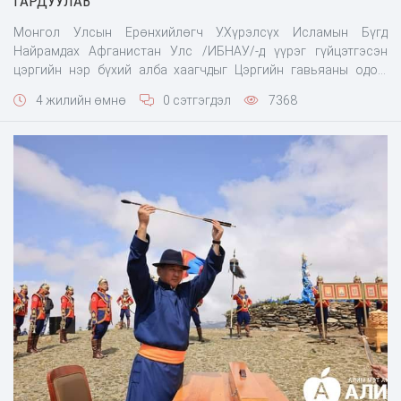
ГАРДУУЛАВ
Монгол Улсын Ерөнхийлөгч У.Хүрэлсүх Исламын Бүгд
Найрамдах Афганистан Улс /ИБНАУ/-д үүрэг гүйцэтгэсэн
цэргийн нэр бүхий алба хаагчдыг Цэргийн гавьяаны одон,
Цэргийн хүндэт медаль, Энхийн төлөө медалиар шагнаж, баяр
4 жилийн өмнө
0 сэтгэгдэл
7368
хүргэлээ. Зэвсэгт хүчний Хамгаалалтын ротын XII, XIII
ээлжийн цэргийн багийн бие бүрэлдэхүүн ИБНАУ-д олон
үндэстний “Шийдвэртэй дэмжлэг” ажиллагаанд АНУ бол