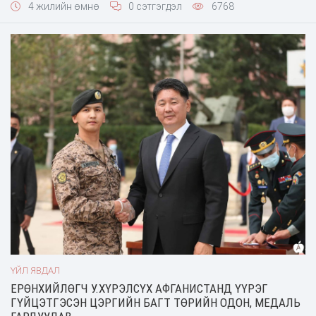
4 жилийн өмнө
0 сэтгэгдэл
6768
холбогдсон асуудлуудыг шалгуулахаар АТГ-т шилжүүлэхээр
шийдвэрлэсэн тухай эх сурвалж
ҮЙЛ ЯВДАЛ
ЕРӨНХИЙЛӨГЧ У.ХҮРЭЛСҮХ ​АФГАНИСТАНД ҮҮРЭГ
ГҮЙЦЭТГЭСЭН ЦЭРГИЙН БАГТ ТӨРИЙН ОДОН, МЕДАЛЬ