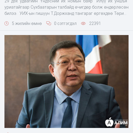
29 дэх удаагийн Үндэсний их номын баяр "Илүү их уншъя"
уриатайгаар Сүхбаатарын талбайд өчигдөр болж өндөрлөсөн
билээ. УИХ-ын гишүүн Т.Доржханд тангараг өргөхдөө Төрийн
ордон руу орохдоо зохисгүй хувцаслаж, хөөгдсөн мөн
5 жилийн өмнө
0 сэтгэгдэл
22391
сонгуульд саналаа өгөхөөр очихдоо дээл, пүүзээр өмсөж
хайнга хандсан хэмээн нийгмийн сүлжээнд шүүмжлэлд
өртсөн юм. Тэгвэл өчигдөр УИХ-ын гишүүн "Номын баяр"-т
оролц