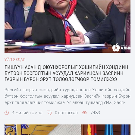
ҮЙЛ ЯВДАЛ
ГИШҮҮН АСАН Д.ОЮУНХОРОЛЫГ ХӨШИГИЙН ХӨНДИЙН
БҮТЭЭН БОСГОЛТЫН АСУУДАЛ ХАРИУЦСАН ЗАСГИЙН
ГАЗРЫН БҮРЭН ЭРХТ ТӨЛӨӨЛӨГЧӨӨР ТОМИЛЖЭЭ
Засгийн газрын өнөөдрийн хуралдаанаас Хөшигийн хөндийн
бүтээн босголтын асуудал хариуцсан Засгийн газрын Бүрэн
эрхт төлөөлөгчийг томилжээ. Уг албан тушаалд УИХ, Засгийн
газрын гишүүн асан Д.Оюунхоролыг томилсон байна.
4 жилийн өмнө
0 сэтгэгдэл
7483
Д.Оюунхоролыг боловсролын байдал: 1981 онд Төв аймгийн
10 жилийн дунд сургууль 1986 онд Улсын багшийн дээд сургуу