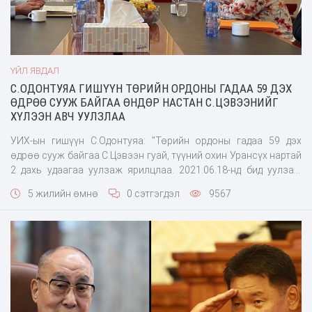
ҮЙЛ ЯВДАЛ
С.ОДОНТУЯА ГИШҮҮН ТӨРИЙН ОРДОНЫ ГАДАА 59 ДЭХ
ӨДРӨӨ СУУЖ БАЙГАА ӨНДӨР НАСТАН С.ЦЭВЭЭНИЙГ
ХҮЛЭЭН АВЧ УУЛЗЛАА
УИХ-ын гишүүн С.Одонтуяа: "Төрийн ордоны гадаа 59 дэх
өдрөө сууж байгаа С.Цэвээн гуай, түүний охин Урансүх нартай
2 дахь удаагаа уулзаж ярилцлаа. 2021.06.18-нд бид уулзаж
учир байдлыг тодруулж холбогдох байгууллагууд руу албан
5 жилийн өмнө
0 сэтгэгдэл
9567
бичиг явуулж байсан. Өнөөдөр өрөөндөө уулзаж хамтдаа
хоол идэн зовлон жаргалаа жаал ярилцлаа. Асуудлыг нь шууд
шийдэж чадахгүй ч гэсэн асууд