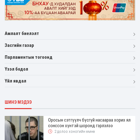
Амлалт биелэлт
Засгийн газар
Парламентын тогоонд
Үзэл бодол
Үйл явдал
ШИНЭ МЭДЭЭ
Оросын сэтгүүлч бүсгүй насаараа хорих ял
сонссон хүнтэй шоронд гэрлэлээ
2 долоо хоногийн өмнө