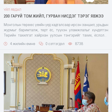
ҮЙЛ ЯВДАЛ
200 ГАРУЙ ТОМ ЖИЙП, ГУРВАН НИСДЭГ ТЭРЭГ ЯВЖЭЭ
Монголын төрөөс үеийн үед хадгалсаар ирсэн заншил, урьдын
журмыг баримталж, төрт ёс, түүхэн уламжлалыг хүндэтгэн
Төрийн тахилгат хайрхан уулсын тэнгэрийг тахих, ёслолыг
үйлдэх нь зүйн хэрэг. Гэвч Ерөнхийлөгч У.Хүрэлсүхийн СУТАЙ
4 жилийн өмнө
0 сэтгэгдэл
8738
ХАЙРХАН-ы тахилагат ёслолд дарга нарыг үй олноор нь
дагуулж явсан асуудал сошиалд ихээх