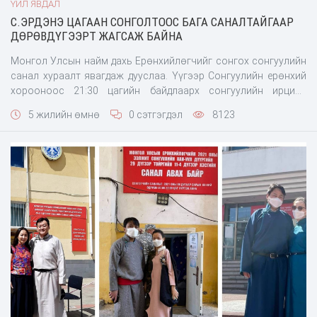
ҮЙЛ ЯВДАЛ
С.ЭРДЭНЭ ЦАГААН СОНГОЛТООС БАГА САНАЛТАЙГААР
ДӨРӨВДҮГЭЭРТ ЖАГСАЖ БАЙНА
Монгол Улсын найм дахь Ерөнхийлөгчийг сонгох сонгуулийн
санал хураалт явагдаж дууслаа. Үүгээр Сонгуулийн ерөнхий
хорооноос 21:30 цагийн байдлаарх сонгуулийн ирцийн
мэдээллийг танилцууллаа. СЕХ-ны дарга П.Дэлгэрнаран
5 жилийн өмнө
0 сэтгэгдэл
8123
хэлэхдээ “22:00 цаг болж сонгуулийн санал хураалт дууслаа.
Одоо санал тоолох ажиллагаа эхэлнэ. Улсын дунджаар 52.69
хувьд хүрлээ. Хуулинд заасны дагуу сонгуулийн ирц б