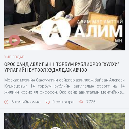
ҮЙЛ ЯВДАЛ
ОРОС САЙД АВЛИГЫН 1 ТЭРБУМ РУБЛИЭРЭЭ “ХУЛХИ”
УРЛАГИЙН БҮТЭЭЛ ХУДАЛДАЖ АВЧЭЭ
Москва мужийн Санхүүгийн сайдаар ажиллаж байсан Алексей
Куцнецовыг 14 тэрбум рублийн авилгалын хэрэгт нь 14
жилийн хорих ял оноосон. Экс сайд авилгалын мөнгийнхөө
нэг тэрбумээр нь баруун Европын болон Оросын уран
6 жилийн өмнө
0 сэтгэгдэл
7736
зураачдын 117 ширхэг уран зураг, урлагийн бүтээл худалдан
авчээ. Хуулийнхан