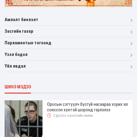
Амлалт биелэлт
Засгийн газар
Парламентын тогоонд
Үзэл бодол
Үйл явдал
ШИНЭ МЭДЭЭ
Оросын сэтгүүлч бүсгүй насаараа хорих ял
сонссон хүнтэй шоронд гэрлэлээ
2 долоо хоногийн өмнө