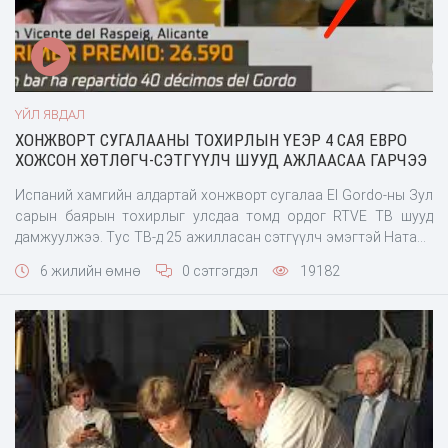
ҮЙЛ ЯВДАЛ
ХОНЖВОРТ СУГАЛААНЫ ТОХИРЛЫН ҮЕЭР 4 САЯ ЕВРО
ХОЖСОН ХӨТЛӨГЧ-СЭТГҮҮЛЧ ШУУД АЖЛААСАА ГАРЧЭЭ
Испаний хамгийн алдартай хонжворт сугалаа El Gordo-ны Зул
сарын баярын тохирлыг улсдаа томд ордог RTVE ТВ шууд
дамжуулжээ. Тус ТВ-д 25 ажилласан сэтгүүлч эмэгтэй Натали
Экудайр нэвтрүүлгийн нэгэн хөтлөгчөөр
6 жилийн өмнө
0 сэтгэгдэл
19182