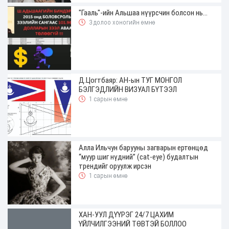
"Гааль"-ийн Альшаа нүүрсчин болсон нь...
3 долоо хоногийн өмнө
Д.Цогтбаяр: АН-ын ТУГ МОНГОЛ
БЭЛГЭДЛИЙН ВИЗУАЛ БҮТЭЭЛ
1 сарын өмнө
Алла Ильчун барууны загварын ертөнцөд
“муур шиг нүдний” (cat-eye) будалтын
трендийг оруулж ирсэн
1 сарын өмнө
ХАН-УУЛ ДҮҮРЭГ 24/7 ЦАХИМ
ҮЙЛЧИЛГЭЭНИЙ ТӨВТЭЙ БОЛЛОО