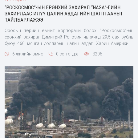
“РОСКОСМОС”-ЫН ЕРӨНХИЙ ЗАХИРАЛ “NASA”-ГИЙН
ЗАХИРЛААС ИЛҮҮ ЦАЛИН АВДАГИЙН ШАЛТГААНЫГ
ТАЙЛБАРЛАЖЭЭ
Оросын төрийн өмчит корпораци болох “Роскосмос”-ын
ерөнхий захирал Димитрий Рогозин нь жилд 29,5 сая рубль
буюу 460 мянган долларын цалин авдаг. Харин Америкийн
“NASA”-гийн захирал Жеймс Брайденстайн нь түүнээс хоёр
6 жилийн өмнө
0 сэтгэгдэл
8206
дахин бага буюу жилийн 250 мянган долларын цалинтай.
Сансар судлалд тэргүүлэгч хоёр гүрний ижил төстэй хоёр
байгууллагийн удирдлагын зөрүүтэй цалингийн талаар
“Роскосмосы”-ын дотоод аудитын газрын дарга Артём
Мельников ийн тайлбарлажээ.