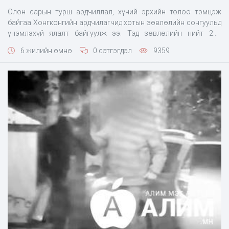
Олон сарын турш ардчиллал, хүний эрхийн төлөө тэмцэж
байгаа Хонгконгийн ардчилагчид хотын зөвлөлийн сонгуульд
үнэмлэхүй ялалт байгуулж ээ. Тэд зөвлөлийн нийт 241
суудлаас 201-ийг нь авсан бол Бээжингийн талыг
6 жилийн өмнө
0 сэтгэгдэл
9359
баримтлагчид ердөө 28 суудал авчээ. Үлдсэнийг нь бие
даагчид авсан байна. Ардчилагчидыг сонгуульд ялуулахын
тулд иргэдийн сонгуульд маш идэвхитэй оролцжээ. Нийт
сонгогчдын 71 хувь нь саналаа өгсөн нь 2,9