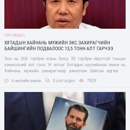
ҮЙЛ ЯВДАЛ
ХЯТАДЫН ХАЙНАНЬ МУЖИЙН ЭКС ЗАХИРАГЧИЙН
БАЙШИНГИЙН ПОДВАЛООС 13,5 ТОНН АЛТ ГАРЧЭЭ
Энэ нь 268 тэрбум юань буюу 30 тэрбум евротой тэнцэх
хэмжээний алт гэнэ. Уг алтыг Хятадын хуулийнхан өмнө нь
Хайнань мужийн захирагчаар ажиллаж байсан өдгөө 58
настай Занг Куйгийн байшингийн подвалаас хурааж авчээ.
6 жилийн өмнө
0 сэтгэгдэл
7829
Экс захирагч нь энэ баялагаараа Хяятадын хамгийн баян хүн
гэх тэрбумтан Жек Магаас ч илүү чинээлэг болж таарчээ.
Форбес сэтгүүлийн жагсаалтаар “Али Баба” компанийг
үндэслэгч нь 37 тэрбум долларын хөрөнгөтэй