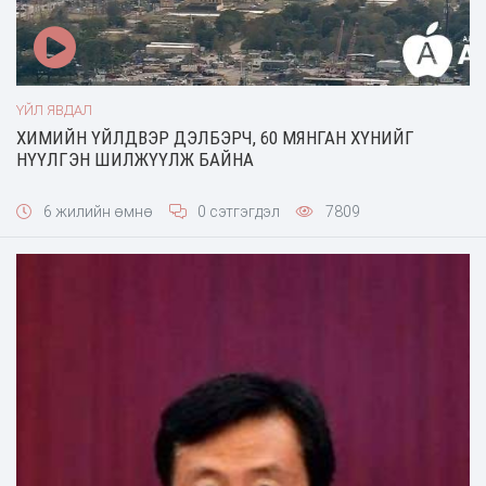
ҮЙЛ ЯВДАЛ
ХИМИЙН ҮЙЛДВЭР ДЭЛБЭРЧ, 60 МЯНГАН ХҮНИЙГ
НҮҮЛГЭН ШИЛЖҮҮЛЖ БАЙНА
6 жилийн өмнө
0 сэтгэгдэл
7809