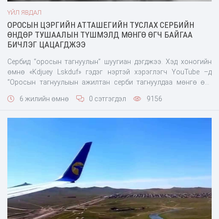
ҮЙЛ ЯВДАЛ
ОРОСЫН ЦЭРГИЙН АТТАШЕГИЙН ТУСЛАХ СЕРБИЙН
ӨНДӨР ТУШААЛЫН ТҮШМЭЛД МӨНГӨ ӨГЧ БАЙГАА
БИЧЛЭГ ЦАЦАГДЖЭЭ
Сербид “оросын тагнуулын” шуугиан дэгджээ. Хэд хоногийн
өмнө «Kdjuey Lskduf» гэдэг нэртэй хэрэглэгч YouTube –д
“Оросын тагнуулыын ажилтан серби тагнуулдаа мөнгө өгч
байна” гэсэн нэртэй бичлэг оруулсан. Уг бичлэгт Сербид суух
6 жилийн өмнө
0 сэтгэгдэл
9156
Оросын элчингийн цэргийн атташегийн туслах хурандаа
Георгий Викторович Клебан нь Сербийн нэгэн өндөр дээд
тушаалын түшмэлд цүнх өгч байгаа нь гарчээ. Серби түшмэл
машиндаа