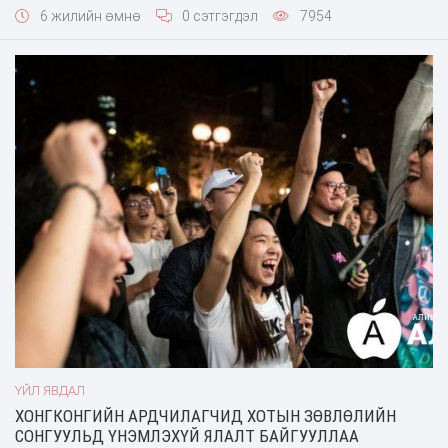
живж үхжээ. Хөлөг ачсан хонио Саудын Арабын Жидда
6 жилийн өмнө
0 сэтгэгдэл
7954
боомтонд хүргэх ёстой ч ийнхүү осолджээ. Аврагчдыг очиход
ердөө 32 хонь л хөлгийн ойролцоо
ҮЙЛ ЯВДАЛ
ХОНГКОНГИЙН АРДЧИЛАГЧИД ХОТЫН ЗӨВЛӨЛИЙН
СОНГУУЛЬД ҮНЭМЛЭХҮЙ ЯЛАЛТ БАЙГУУЛЛАА