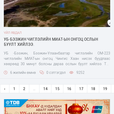
ҮЙЛ ЯВДАЛ
УБ-БЭЭЖИН ЧИГЛЭЛИЙН МИАТ-ЫН ОНГОЦ ОСЛЫН
БУУЛТ ХИЙЛЭЭ.
УБ -Бээжин, Бээжин-Улаанбаатар чиглэлийн ОМ-223
чиглэлийн МИАТ-ын онгоц Чингис Хаан нисэх буудлаас
хөөрөөд 30 минут болсны дараа ослын буулт хийлээ. Тус
онгоц зорчигчдоо өнөөдөр өглөө 07
6 жилийн өмнө
0 сэтгэгдэл
9252
‹
1
2
...
14
15
16
17
18
19