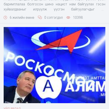
баримтлалаа болгосон шинэ нацист нам байгуулах гэсэн
хуйвалдааныг илрүүлж үүсгэн байгуулагчдыг нь
баривчилсанаа зарлажээ. Одоогоор баривчлагсадын нэрсийг
6 жилийн өмнө
0 сэтгэгдэл
10398
нууцалж байна. Шинээр байгуулагдах нам нь Италийн
ажилчны-социалист нам гэдэг нэртэй
ҮЙЛ ЯВДАЛ