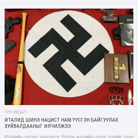
заримых нь толгойг тасдсан тохиолдол гарсан. "ЧВК Вагнер"-
ийн хөлснийхөн гурван сарын өмнө Мозамбикийн хойд нутагт
ирсэн ч эсрэгээрээ тус бүсэд босогчдын идэвхи эрс
дээшилсэн нь гайхалтай. Оросын хөлснийхэн Засгийн газрын
цэрэгтэй үйл ажиллагаагаа зохицуулж байгаа хэдий ч бие
биенээ андуурч галлан хохирол учирсан хэрэг хэдэнтээ
гарсан. Үүнээс болж тэдний харилцаа хүйтэрчээ. Мозамбик
хэмээх Африкийн хамгийн тогтворгүй орны далайн эргийн
нутагт байгалийн хийний асар том орд олдсон. Босогчид одоо
энэ орддтой ойролцоох Кабу-Делгаду мужийн ширэнгэн ойд
шилжин төвлөрөөд байна. Дэлхийн том хувийн цэргийн
компани болох «Экзекьютив ауткамз» (Executive Outcomes)-
ийн эзэн 63 настай Эбен Барлоу (Eeben Barlow) нь «Таймс
ҮЙЛ ЯВДАЛ
ИТАЛИД ШИНЭ НАЦИСТ НАМ ҮҮСГЭН БАЙГУУЛАХ
ХУЙВАЛДААНЫГ ИЛЧИЛЖЭЭ
Италийн цагдаа үндсэрхэг болон жүүдийн эсрэг үзлийг үзэл