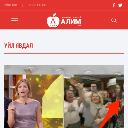
alim.mn
|
2026.08.06
ҮЙЛ ЯВДАЛ