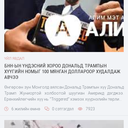
ҮЙЛ ЯВДАЛ
БНН-ЫН ҮНДЭСНИЙ ХОРОО ДОНАЛЬД ТРАМПЫН
ХҮҮГИЙН НОМЫГ 100 МЯНГАН ДОЛЛАРООР ХУДАЛДАЖ
АВЧЭЭ
Өнгөрсөн зун Монголд аялсан Дональд Трампын хүү Дональд
Трамп Жуниортой холбоотой шуугиан Америкд дэгджээ.
Ерөнхийлөгчийн хүү нь "Triggered" хэмээх хүүрнэлийн төрлийн
ном бичиж саяхан худалдаанд гаргасан. NPD Bookscan-гийн
6 жилийн өмнө
0 сэтгэгдэл
7923
мэдээлсэнээр ном эхний долоо хоногтоо л 70730 хувь
борлогдож улмаар хүүрнэл-зохиолын төрөлдөө бэст-
сэллэрийн жагсаалтыг тэргүүлсэн. Энэ жагсаалтад хоёрт