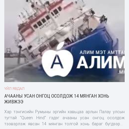
орсон "Finding Chika” гэдэг ном 30 гаруй мянган хувь
зарагдсан байна
ҮЙЛ ЯВДАЛ
АЧААНЫ УСАН ОНГОЦ ОСОЛДОЖ 14 МЯНГАН ХОНЬ
ЖИВЖЭЭ
Хар тэнгисийн Румыны эргийн хавьцаа арлын Палау улсын
тугтай “Queen Hind” гэдэг ачааны усан онгоц осолдож
тээвэрлэж явсан 14 мянган толгой хонь бараг бүгдээрээ