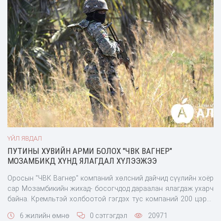
ҮЙЛ ЯВДАЛ
ПУТИНЫ ХУВИЙН АРМИ БОЛОХ "ЧВК ВАГНЕР"
МОЗАМБИКД ХҮНД ЯЛАГДАЛ ХҮЛЭЭЖЭЭ
Оросын "ЧВК Вагнер" компаний хөлсний дайчид сүүлийн хоёр
сар Мозамбикийн жихад- босогчдод дараалан ялагдаж ухарч
байна. Кремльтэй холбоотой гэгдэх тус компаний 200 цэрэг
бүтэлгүй дайралт, отолтноос арван хэдэн хүнээ алджээ.
6 жилийн өмнө
0 сэтгэгдэл
20971
Лалынхан алагдсан оросуудын цогцосыг зэрэмдэглэж