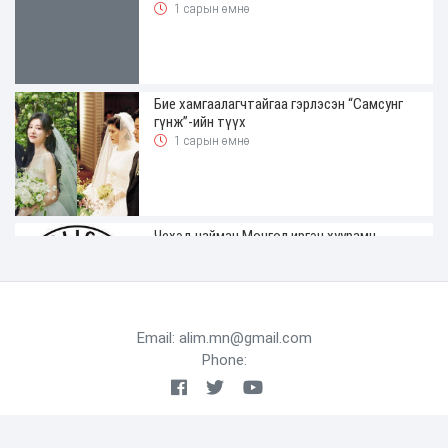
1 сарын өмнө
Бие хамгаалагчтайгаа гэрлэсэн “Самсунг
гүнж”-ийн түүх
1 сарын өмнө
Чехэд найман Монгол иргэн хуурамч
жолооны үнэмлэхтэй явж байгаад
баригджээ
1 сарын өмнө
Email: alim.mn@gmail.com
Phone:
ХАН-УУЛ ДҮҮРГИЙН ДЭРГЭДЭХ
БАЙГУУЛЛАГУУДЫН УДИРДАХ АЖИЛТНЫ
ШУУРХАЙ ЗӨВЛӨГӨӨН ЗОХИОН
БАЙГУУЛАГДЛАА
1 сарын өмнө