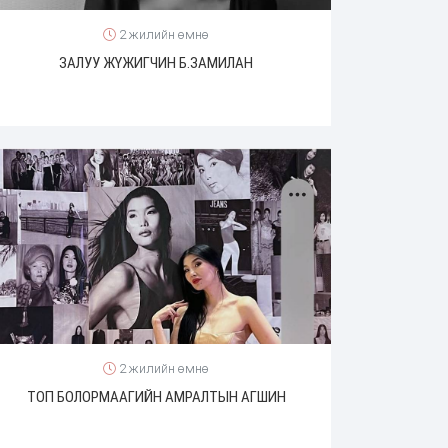
2 жилийн өмнө
ЗАЛУУ ЖҮЖИГЧИН Б.ЗАМИЛАН
2 жилийн өмнө
ТОП БОЛОРМААГИЙН АМРАЛТЫН АГШИН