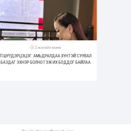
2 жилийн өмнө
П.ШҮҮДЭРЦЭЦЭГ: АМЬДРАЛДАА ХҮНТЭЙ СУУВАЛ
БАЗДАГ ЭХНЭР БОЛНО ГЭЖ ИХ БОДДОГ БАЙЛАА