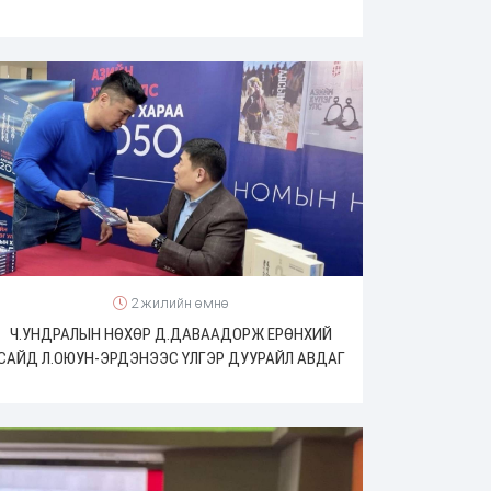
2 жилийн өмнө
Ч.УНДРАЛЫН НӨХӨР Д.ДАВААДОРЖ ЕРӨНХИЙ
САЙД Л.ОЮУН-ЭРДЭНЭЭС ҮЛГЭР ДУУРАЙЛ АВДАГ