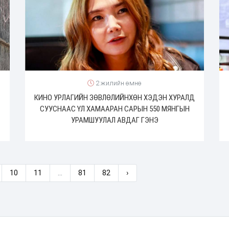
2 жилийн өмнө
КИНО УРЛАГИЙН ЗӨВЛӨЛИЙНХӨН ХЭДЭН ХУРАЛД
СУУСНААС ҮЛ ХАМААРАН САРЫН 550 МЯНГЫН
УРАМШУУЛАЛ АВДАГ ГЭНЭ
10
11
...
81
82
›