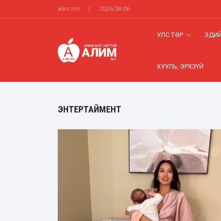
alim.mn
|
2026.08.06
УЛС ТӨР
ЭДИЙ
ХУУЛЬ, ЭРХЗҮЙ
ЭНТЕРТАЙМЕНТ