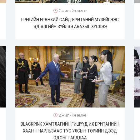
2 жилийн өмнө
ГРЕКИЙН ЕРӨНХИЙ САЙД БРИТАНИЙ МУЗЕЙГЭЭС
ЭД ӨЛГИЙН ЗҮЙЛЭЭ АВАХЫГ ХҮСЛЭЭ
2 жилийн өмнө
BLACKPINK ХАМТЛАГИЙН ГИШҮҮД ИХ БРИТАНИЙН
ХААН III ЧАРЛЬЗААС ТУС УЛСЫН ТӨРИЙН ДЭЭД
ОДОНГ ГАРДЛАА