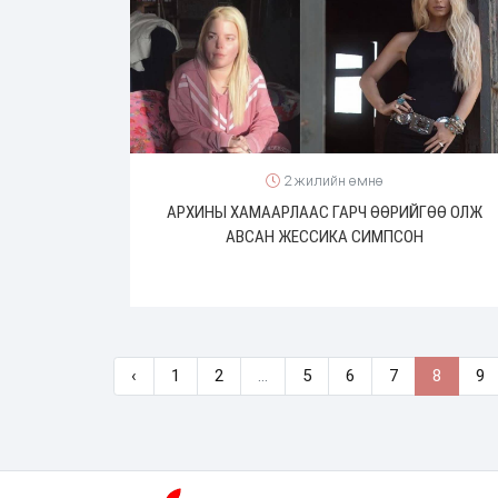
2 жилийн өмнө
АРХИНЫ ХАМААРЛААС ГАРЧ ӨӨРИЙГӨӨ ОЛЖ
АВСАН ЖЕССИКА СИМПСОН
‹
1
2
...
5
6
7
8
9